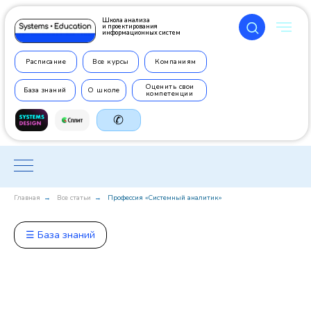
Школа анализа
и проектирования
информационных систем
Расписание
Все курсы
Компаниям
Оценить свои
База знаний
О школе
компетенции
✆
Главная
Все статьи
Профессия «Системный аналитик»
→
→
+7 499
350 7710
☰ База знаний