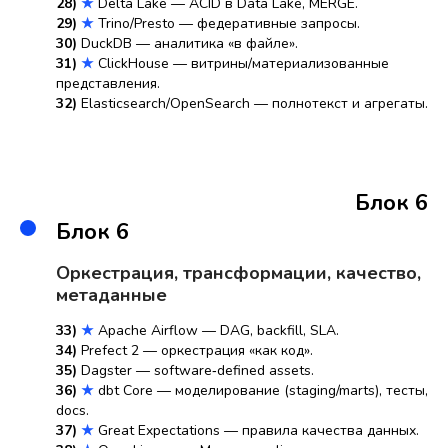
28)
★
Delta Lake — ACID в Data Lake, MERGE.
29)
★
Trino/Presto — федеративные запросы.
30)
DuckDB — аналитика «в файле».
31)
★
ClickHouse — витрины/материализованные
представления.
32)
Elasticsearch/OpenSearch — полнотекст и агрегаты.
Блок 6
Блок 6
Оркестрация, трансформации, качество,
метаданные
33)
★
Apache Airflow — DAG, backfill, SLA.
34)
Prefect 2 — оркестрация «как код».
35)
Dagster — software‑defined assets.
36)
★
dbt Core — моделирование (staging/marts), тесты,
docs.
37)
★
Great Expectations — правила качества данных.