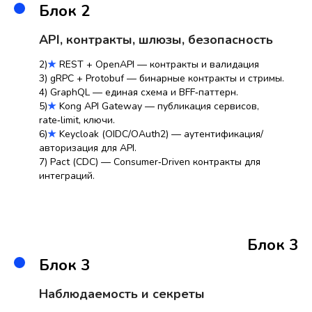
Блок 2
API, контракты, шлюзы, безопасность
2)
★
REST + OpenAPI — контракты и валидация
3) gRPC + Protobuf — бинарные контракты и стримы.
4) GraphQL — единая схема и BFF‑паттерн.
5)
★
Kong API Gateway — публикация сервисов,
rate‑limit, ключи.
6)
★
Keycloak (OIDC/OAuth2) — аутентификация/
авторизация для API.
7) Pact (CDC) — Consumer‑Driven контракты для
интеграций.
Блок 3
Блок 3
Наблюдаемость и секреты