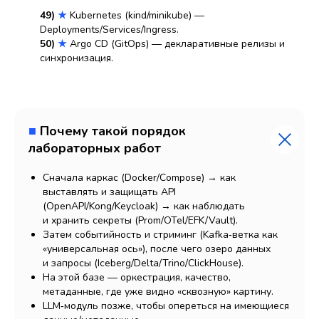
49)
★
Kubernetes (kind/minikube) —
Deployments/Services/Ingress.
50)
★
Argo CD (GitOps) — декларативные релизы и
синхронизация.
■
Почему такой порядок
лабораторных работ
Сначала каркас (Docker/Compose) → как
выставлять и защищать API
(OpenAPI/Kong/Keycloak) → как наблюдать
и хранить секреты (Prom/OTel/EFK/Vault).
Затем событийность и стриминг (Kafka‑ветка как
«универсальная ось»), после чего озеро данных
и запросы (Iceberg/Delta/Trino/ClickHouse).
На этой базе — оркестрация, качество,
метаданные, где уже видно «сквозную» картину.
LLM‑модуль позже, чтобы опереться на имеющиеся