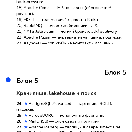
back‑pressure.
18) Apache Camel — EIP‑паттерны (обогащение/
роутинг).
19) MQTT — телеметрия/IoT, мост в Kafka.
20) RabbitMQ — очереди/обменники, DLX.
21) NATS JetStream — лёгкий брокер, ack/redelivery.
22) Apache Pulsar — альтернативная шина, подписки.
23) AsyncAPI — событийные контракты для шины.
Блок 5
Блок 5
Хранилища, lakehouse и поиск
24)
★
PostgreSQL Advanced — партиции, JSONB,
индексы.
25)
★
Parquet/ORC — колоночные форматы.
26)
★
MinIO (S3) — слои озера и политики.
27)
★
Apache Iceberg — таблицы в озере, time‑travel.