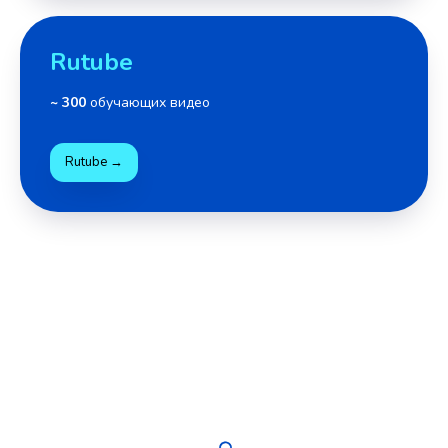
Rutube
~ 300
обучающих видео
Rutube →