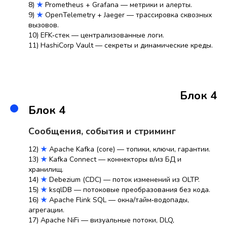
8)
★
Prometheus + Grafana — метрики и алерты.
9)
★
OpenTelemetry + Jaeger — трассировка сквозных
вызовов.
10) EFK‑стек — централизованные логи.
11) HashiCorp Vault — секреты и динамические креды.
Блок 4
Блок 4
Сообщения, события и стриминг
12)
★
Apache Kafka (core) — топики, ключи, гарантии.
13)
★
Kafka Connect — коннекторы в/из БД и
хранилищ.
14)
★
Debezium (CDC) — поток изменений из OLTP.
15)
★
ksqlDB — потоковые преобразования без кода.
16)
★
Apache Flink SQL — окна/тайм‑водопады,
агрегации.
17) Apache NiFi — визуальные потоки, DLQ,