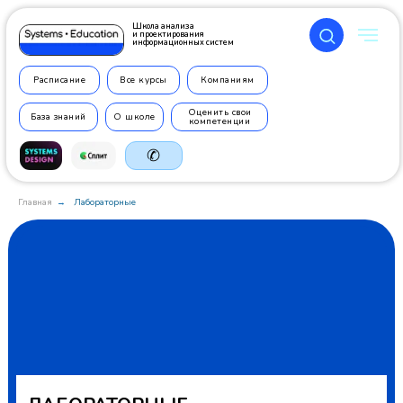
Школа анализа
и проектирования
информационных систем
Расписание
Все курсы
Компаниям
Оценить свои
База знаний
О школе
компетенции
✆
Главная
Лабораторные
→
+7 499
350 7710