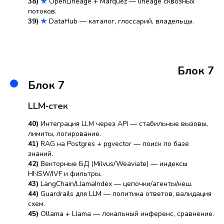
38)
★
OpenLineage + Marquez — lineage сквозных
потоков.
39)
★
DataHub — каталог, глоссарий, владельцы.
Блок 7
Блок 7
LLM‑стек
40)
Интеграция LLM через API — стабильные вызовы,
лимиты, логирование.
41)
RAG на Postgres + pgvector — поиск по базе
знаний.
42)
Векторные БД (Milvus/Weaviate) — индексы
HNSW/IVF и фильтры.
43)
LangChain/LlamaIndex — цепочки/агенты/кеш.
44)
Guardrails для LLM — политика ответов, валидация
схем.
45)
Ollama + Llama — локальный инференс, сравнение.