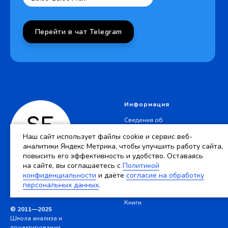
Перейти в чат Telegram
Информация
Сведения об
образовательной
Наш сайт использует файлы cookie и сервис веб-
организации
аналитики Яндекс Метрика, чтобы улучшить работу сайта,
Политика
повысить его эффективность и удобство. Оставаясь
конфиденциальности
на сайте, вы соглашаетесь c
Политикой
Согласие на обработку
конфиденциальности
и даёте
согласие на обработку
персональных данных
персональных данных
.
Договор-оферта S.E
Стандарты
Книги
© 2011—2025
Школа анализа и
проектирования