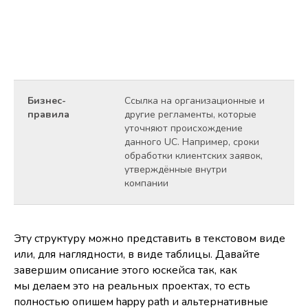
те
и 
бы
2а
ос
Бизнес-
Ссылка на организационные и
По
правила
другие регламенты, которые
дв
уточняют происхождение
данного UC. Например, сроки
обработки клиентских заявок,
утверждённые внутри
компании
Эту структуру можно представить в текстовом виде
или, для наглядности, в виде таблицы. Давайте
завершим описание этого юскейса так, как
мы делаем это на реальных проектах, то есть
полностью опишем happy path и альтернативные