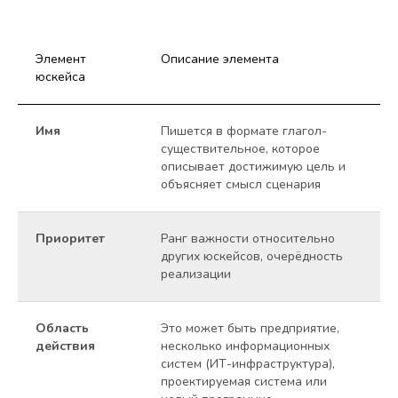
Элемент
Описание элемента
Пр
юскейса
зв
Имя
Пишется в формате глагол-
UC
существительное, которое
описывает достижимую цель и
объясняет смысл сценария
Приоритет
Ранг важности относительно
Mu
других юскейсов, очерёдность
реализации
Область
Это может быть предприятие,
Мо
действия
несколько информационных
систем (ИТ-инфраструктура),
проектируемая система или