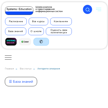
Школа анализа
и проектирования
информационных систем
Расписание
Все курсы
Компаниям
Оценить свои
База знаний
О школе
компетенции
✆
Главная
Все статьи
Алгоритм описания
→
→
+7 499
350 7710
☰ База знаний