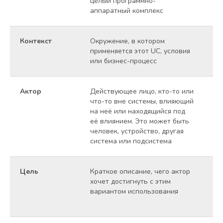
целый программно-
аппаратный комплекс
Контекст
Окружение, в котором
Ор
применяется этот UC, условия
го
или бизнес-процесс
др
Актор
Действующее лицо, кто-то или
По
что-то вне системы, влияющий
те
на неё или находящийся под
её влиянием. Это может быть
человек, устройство, другая
система или подсистема
Цель
Краткое описание, чего актор
По
хочет достигнуть с этим
че
вариантом использования
аб
св