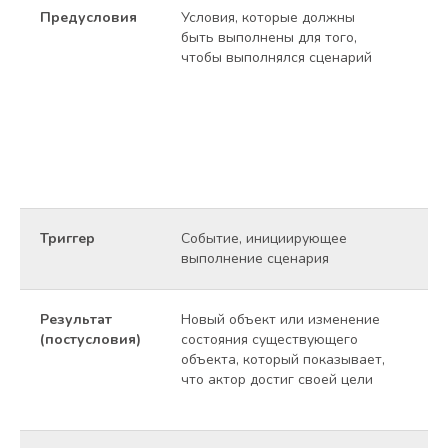
Предусловия
Условия, которые должны
• 
быть выполнены для того,
вк
чтобы выполнялся сценарий
• 
те
со
• 
до
де
со
Триггер
Событие, инициирующее
По
выполнение сценария
«П
Результат
Новый объект или изменение
Со
(постусловия)
состояния существующего
ра
объекта, который показывает,
вн
что актор достиг своей цели
дл
се