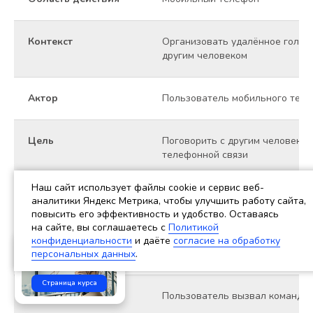
Контекст
Организовать удалённое голос
другим человеком
Актор
Пользователь мобильного теле
Цель
Поговорить с другим человеком
телефонной связи
Наш сайт использует файлы cookie и сервис веб-
Предусловия
• Мобильный телефон включен
аналитики Яндекс Метрика, чтобы улучшить работу сайта,
• Уровень заряда мобильного т
повысить его эффективность и удобство. Оставаясь
совершения звонка
на сайте, вы соглашаетесь c
Политикой
• Мобильный телефон доступен 
конфиденциальности
и даёте
согласие на обработку
Научиться разрабатывать
хорошие требования к ПО
находится в состоянии блокиро
персональных данных
.
Страница курса
Триггер
Пользователь вызвал команду 