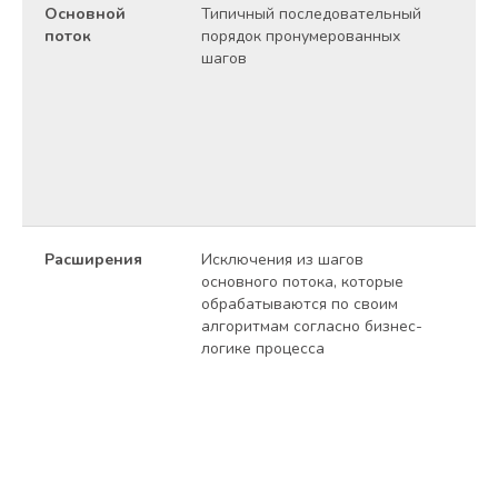
Основной
Типичный последовательный
1.
поток
порядок пронумерованных
ко
шагов
2.
те
аб
3.
да
вы
4. 
Расширения
Исключения из шагов
4а
основного потока, которые
не
обрабатываются по своим
4а
алгоритмам согласно бизнес-
вв
логике процесса
вы
со
по
до
ил
2а
по