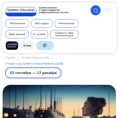
Школа анализа
и проектирования
информационных систем
Расписание
Все курсы
Компаниям
Оценить свои
База знаний
О школе
компетенции
✆
Главная
Каталог обучения b2b
→
→
Онлайн-курс Systems Analyst Bootcamp {SAB}
03 сентября — 17 декабря
+7 499
350 7710