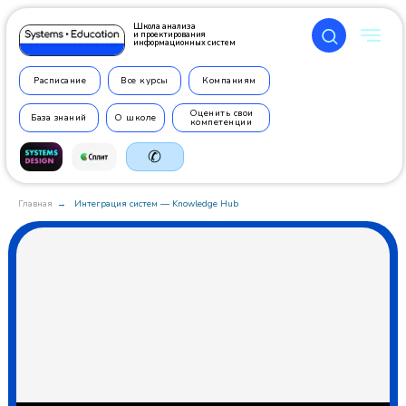
Школа анализа
и проектирования
информационных систем
Расписание
Все курсы
Компаниям
Оценить свои
База знаний
О школе
компетенции
✆
Главная
Интеграция систем — Knowledge Hub
→
+7 499
350 7710