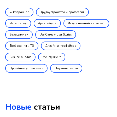
★ Избранное
Трудоустройство и профессия
Интеграция
Архитектура
Искусственный интеллект
Базы данных
Use Cases + User Stories
Требования и ТЗ
Дизайн интерфейсов
Бизнес-анализ
Менеджмент
Проектное управление
Научные статьи
Новые
статьи