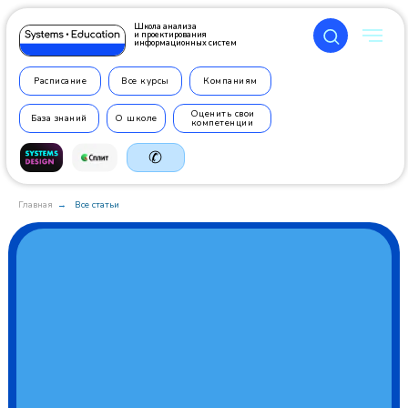
Школа анализа
и проектирования
информационных систем
Расписание
Все курсы
Компаниям
Оценить свои
База знаний
О школе
компетенции
✆
Главная
Все статьи
→
+7 499
350 7710