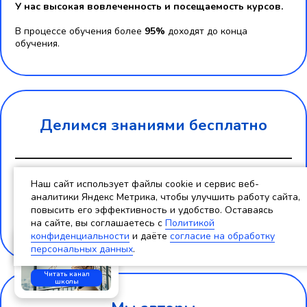
У нас высокая вовлеченность и посещаемость курсов.
В процессе обучения более
95%
доходят до конца
обучения.
Делимся знаниями бесплатно
Мы не продаем знание, а продаем обучение.
Знаниями
Наш сайт использует файлы cookie и сервис веб-
же делимся открыто и бесплатно. Собираем базу, с которой
аналитики Яндекс Метрика, чтобы улучшить работу сайта,
вы можете ознакомиться самостоятельно:
повысить его эффективность и удобство. Оставаясь
на сайте, вы соглашаетесь c
Политикой
■
База знаний
конфиденциальности
и даёте
согласие на обработку
Анонсы статей и
вебинаров
персональных данных
.
Читать канал
школы