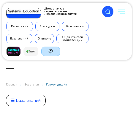
Школа анализа
и проектирования
информационных систем
Расписание
Все курсы
Компаниям
Оценить свои
База знаний
О школе
компетенции
✆
Главная
Все статьи
Плохой дизайн
→
→
+7 499
350 7710
☰ База знаний