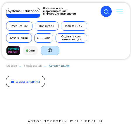
Школа анализа
и проектирования
информационных систем
Расписание
Все курсы
Компаниям
Оценить свои
База знаний
О школе
компетенции
✆
Главная
Подборка SE
Каталог ссылок
→
→
☰ База знаний
+7 499
350 7710
АВТОР ПОДБОРКИ: ЮЛИЯ ФИЛИНА