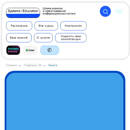
Школа анализа
и проектирования
информационных систем
Расписание
Все курсы
Компаниям
Оценить свои
База знаний
О школе
компетенции
✆
Главная
Подборка SE
Книги
→
→
+7 499
350 7710