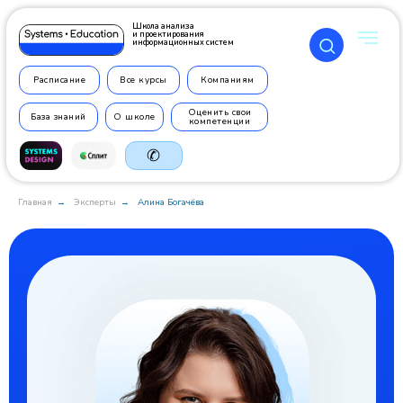
Школа анализа
и проектирования
информационных систем
Расписание
Все курсы
Компаниям
Оценить свои
База знаний
О школе
компетенции
✆
Главная
Эксперты
Алина Богачёва
→
→
+7 499
350 7710