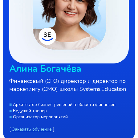
Алина Богачёва
Финансовый (CFO) директор и директор по
маркетингу (CMO) школы Systems.Education
■
Архитектор бизнес-решений в области финансов
■
Ведущий тренер
■
Организатор мероприятий
[
Заказать обучение
]