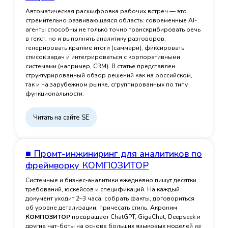
Автоматическая расшифровка рабочих встреч — это
стремительно развивающаяся область: современные AI-
агенты способны не только точно транскрибировать речь
в текст, но и выполнять аналитику разговоров,
генерировать краткие итоги (саммари), фиксировать
список задач
и интегрироваться с корпоративными
системами (например, CRM). В статье представлен
структурированный обзор решений как на российском,
так и на зарубежном рынке, сгруппированных по типу
функциональности.
Читать на сайте SE
■ Промт-инжиниринг для аналитиков по
фреймворку КОМПОЗИТОР
Системные и бизнес‑аналитики ежедневно пишут десятки
требований, юскейсов и спецификаций. На каждый
документ уходит 2–3 часа: собрать факты, договориться
об уровне детализации, причесать стиль. Акроним
КОМПОЗИТОР
превращает ChatGPT, GigaChat, Deepseek и
другие чат-боты на основе больших языковых моделей из