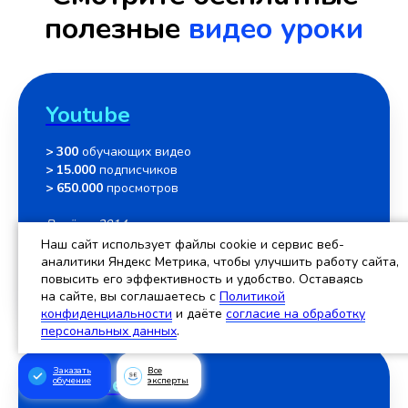
полезные
видео уроки
Youtube
> 300
обучающих видео
> 15.000
подписчиков
> 650.000
просмотров
Ведём с 2014 года
Наш сайт использует файлы cookie и сервис веб-
аналитики Яндекс Метрика, чтобы улучшить работу сайта,
повысить его эффективность и удобство. Оставаясь
Youtube →
на сайте, вы соглашаетесь c
Политикой
конфиденциальности
и даёте
согласие на обработку
персональных данных
.
Заказать
Все
VK video
обучение
эксперты