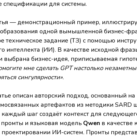
е спецификации для системы.
татья — демонстрационный пример, иллюстри
еобразования одной вымышленной бизнес-фра
е техническое задание (ТЗ) с помощью инстр
го интеллекта (ИИ). В качестве исходной фраз
 выбрана бизнес-идея, приписываемая гипот
омогите мне сделать GPT настолько незаметны
ояться сингулярности»
.
татье описан авторский подход, основанный на
имосвязанных артефактов из методики SARD 
де каждый шаг создаёт контекст для следующег
 промты и языковая модель
Qwen
в качестве 
 проектировании ИИ-систем. Промты предста