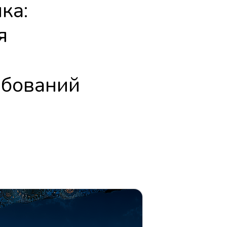
ка:
я
ебований