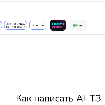
Оценить свои
О школе
компетенции
✆
Как написать AI-ТЗ