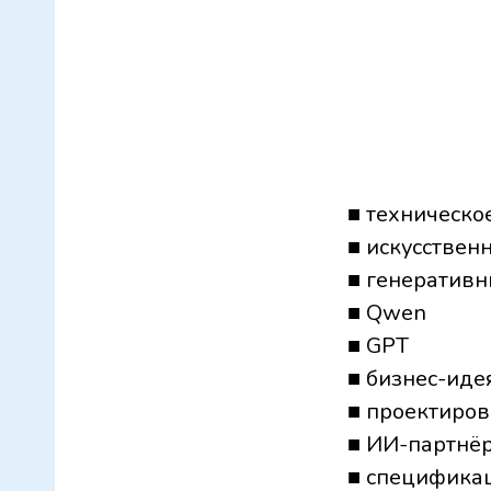
■ техническо
■ искусствен
■ генератив
■ Qwen
■ GPT
■ бизнес-иде
■ проектиров
■ ИИ-партнё
■ спецификац