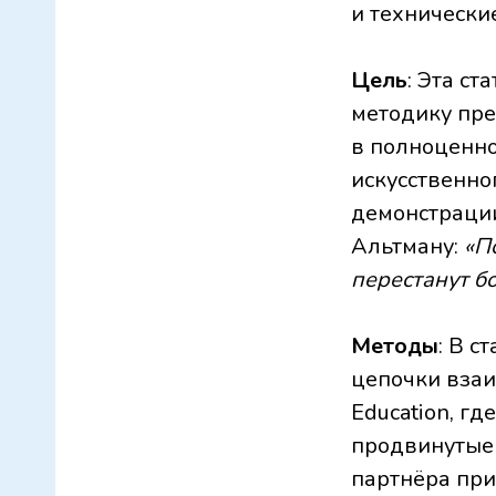
и технически
Цель
: Эта с
методику пр
в полноценно
искусственно
демонстрации
Альтману:
«П
перестанут б
Методы
: В с
цепочки вза
Education, г
продвинутые
партнёра при