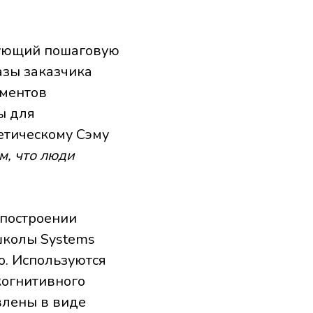
рующий пошаговую
зы заказчика
ументов
ы для
етическому Сэму
м, что люди
 построении
школы Systems
о. Используются
когнитивного
влены в виде