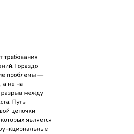
т требования
ений. Гораздо
ние проблемы —
 а не на
т разрыв между
ста. Путь
шой цепочки
 которых является
 функциональные