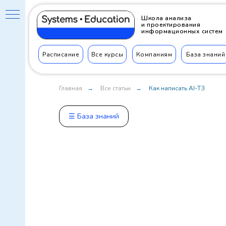
Школа анализа
и проектирования
информационных систем
Расписание
Все курсы
Компаниям
База знаний
Главная
Все статьи
Как написать AI-ТЗ
→
→
☰ База знаний