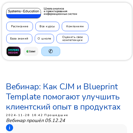
Школа анализа
и проектирования
информационных систем
Расписание
Все курсы
Компаниям
Оценить свои
База знаний
О школе
компетенции
✆
Вебинар: Как CJM и Blueprint
+7 499
350 7710
Template помогают улучшить
клиентский опыт в продуктах
2024-11-28 16:42
Прошедшие
Вебинар прошёл 05.12.24