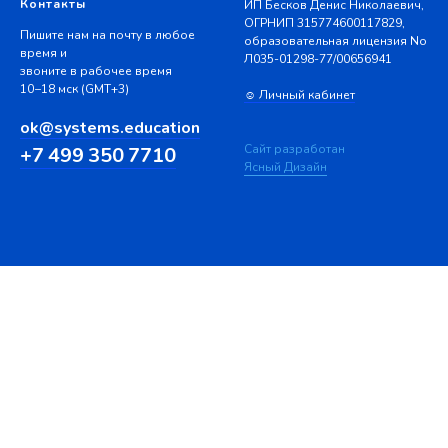
Контакты
ИП Бесков Денис Николаевич,
ОГРНИП 315774600117829,
Пишите нам на почту в любое
образовательная лицензия No
время и
Л035-01298-77/00656941
звоните в рабочее время
10−18 мск (GMT+3)
☺ Личный кабинет
ok@systems.education
Сайт разработан
+7 499 350 7710
Ясный Дизайн