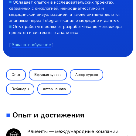
■
Обладает опытом в исследовательских проектах,
связанных с онкологией, нейродиагностикой и
медицинской визуализацией, а также активно делится
знаниями через Telegram-канал о медицине и данных
■
Опыт работы в ролях от разработчика до менеджера
проектов и системного аналитика
[
Заказать обучение
]
Опыт
Ведущая курсов
Автор курсов
Вебинары
Автор канала
■
Опыт и достижения
Клиенты — международные компании