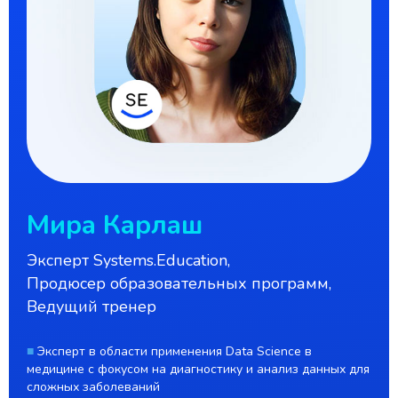
Мира Карлаш
Эксперт Systems.Education,
Продюсер образовательных программ,
Ведущий тренер
■
Эксперт в области применения Data Science в
медицине с фокусом на диагностику и анализ данных для
сложных заболеваний