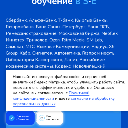
обучение
в S
·
E
Сбербанк, Альфа-Банк, Т-банк, Кыргыз Банкы,
Газпромбанк, Банк Санкт-Петербург, Банк ПСБ,
Ренессанс страхование, Московская биржа, Neoflex,
Иннотех, Триколор, Ozon, Ritm Media, SM Lab,
Самокат, МТС, Вымпел-Коммуникации, Радиус, X5
Group, Хабр, Сигнатек, Автоматика, Газпром нефть,
Лаборатория Касперского, Ланит, Российские
космические системы, Кодекс, Новолипецкий
металлургический комбинат, Магнитогорский
Наш сайт использует файлы cookie и сервис веб-
металлургический комбинат
аналитики Яндекс Метрика, чтобы улучшить работу сайта,
повысить его эффективность и удобство. Оставаясь
на сайте, вы соглашаетесь c
Политикой
конфиденциальности
и даёте
согласие на обработку
персональных данных
.
Остались
Заказать
Все
вопросы?
обучение
эксперты