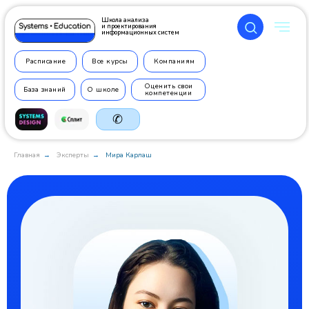
Школа анализа
и проектирования
информационных систем
Расписание
Все курсы
Компаниям
Оценить свои
База знаний
О школе
компетенции
✆
Главная
Эксперты
Мира Карлаш
→
→
+7 499
350 7710