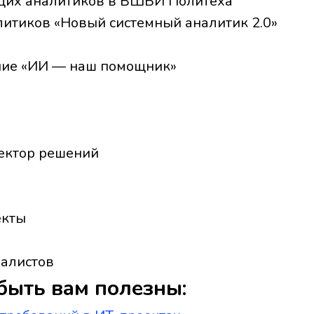
щих аналитиков в ВШБИ Политеха
литиков «Новый системный аналитик 2.0»
ние «ИИ — наш помощник»
ектор решений
екты
иалистов
быть вам полезны: