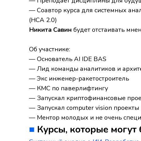
— Преподает дисциплины для буду
— Соавтор курса для системных ана
(НСА 2.0)
Никита Савин
будет отстаивать мне
Об участнике:
— Основатель AI IDE BAS
— Лид команды аналитиков и архит
— Экс инженер-ракетостроитель
— КМС по паверлифтингу
— Запускал криптофинансовые про
— Запускал computer vision проекты
— Ментор молодых и не очень спец
■
Курсы, которые могут 