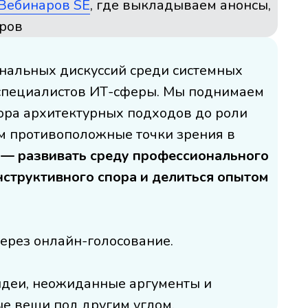
 Вебинаров SE
, где выкладываем анонсы,
аров
нальных дискуссий среди системных
 специалистов ИТ-сферы. Мы поднимаем
ора архитектурных подходов до роли
м противоположные точки зрения в
 — развивать среду профессионального
нструктивного спора и делиться опытом
ерез онлайн-голосование.
идеи, неожиданные аргументы и
е вещи под другим углом.