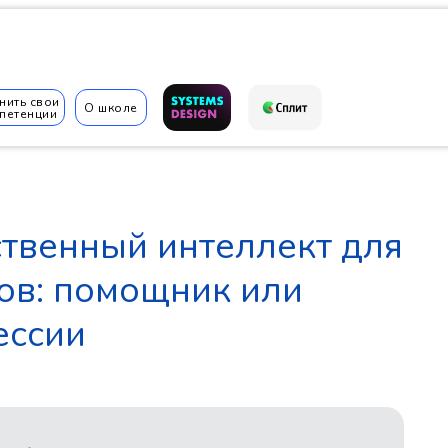
нить свои
О школе
петенции
✆
ственный интеллект для
ов: помощник или
ессии