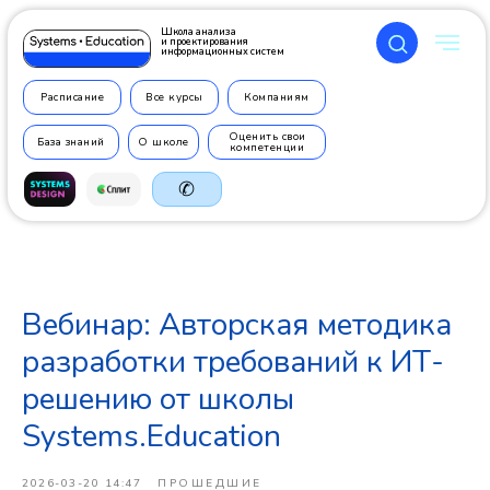
Школа анализа
и проектирования
информационных систем
Расписание
Все курсы
Компаниям
Оценить свои
База знаний
О школе
компетенции
✆
Вебинар: Авторская методика
+7 499
350 7710
разработки требований к ИТ-
решению от школы
Systems.Education
2026-03-20 14:47
ПРОШЕДШИЕ