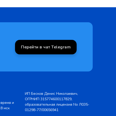
Перейти в чат Telegram
ИП Бесков Денис Николаевич,
ОГРНИП 315774600117829,
 время и
образовательная лицензия No Л035-
18 мск
01298-77/00656941