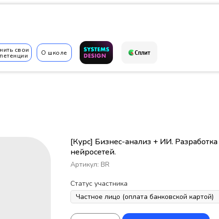
нить свои
О школе
петенции
✆
[Курс] Бизнес-анализ + ИИ. Разработк
нейросетей.
Артикул:
BR
Статус участника