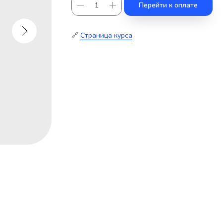
Перейти к оплате
🔗
Cтраница курса