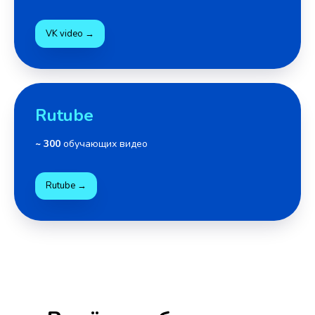
VK video →
Rutube
~ 300
обучающих видео
Rutube →