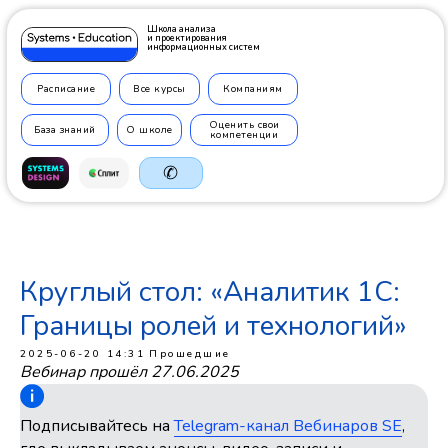
Школа анализа
и проектирования
информационных систем
Расписание
Все курсы
Компаниям
Оценить свои
База знаний
О школе
компетенции
✆
Круглый стол: «Аналитик 1С:
+7 499
350 7710
Границы ролей и технологий»
2025-06-20 14:31
Прошедшие
Вебинар прошёл 27.06.2025
Подписывайтесь на
Telegram-канал Вебинаров SE
,