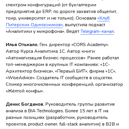
спектром конфигураций (от бухгалтерии
предприятия до ERP, по дороге захватив общепит,
тоир, университет и не только). Основала
«Клуб
Питерских Одинэсников»
, выпустила подкаст
«Аналитики у микрофона». Ведёт
Telegram-канал
.
Илья Отькало
, Ген. директор «CORS Academy».
Автор Курса Аналитика 1С. Автор книги
«Автоматизация бизнес-процессов». Ранее работал
топ-менеджером в крупных IT компаниях: «1С-
Архитектор бизнеса», «Первый БИТ», фирма «1С»,
«WiseAdvice». Создатель IT сообществ в соцсетях.
Спикер многочисленных конференций, организатор
«Жёлтой конфы».
Денис Богданов
, Руководитель группы развития
анализа в BIA Technologies. Более 15 лет в IT на
разных позициях (разработчик, руководитель
проектов, product owner, full-stack аналитик) в B2B и