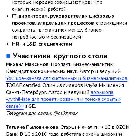
которые нередко совмещают кодинг с
аналитической работой
IT-директорам, руководителям цифровых
проектов, владельцам процессов
, стремящимся
сократить «дистанцию» между бизнес-
потребностью и реализацией
HR- и L&D-специалистам
■
Участники круглого стола
Михаил Максимов
, Продакт, Бизнес-аналитик.
Кандидат экономических наук. Автор и ведущий
YouTube-канала для системных и бизнес-аналитиков
.
TOGAF certified. Один из лидеров Клуба Мышления
Санкт-Петербург. Автор и ведущий
воркшопа
«ArchiMate для проектирования и поиска скрытых
связей»
в SE.
Telegram для связи: @mikhmax
Татьяна Рыловникова
, Старший аналитик 1С в OZON
Банк. В 1С с 2016 года, работала с очень широким