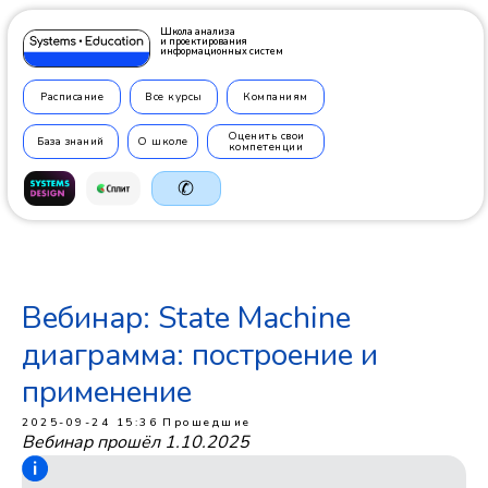
Школа анализа
и проектирования
информационных систем
Расписание
Все курсы
Компаниям
Оценить свои
База знаний
О школе
компетенции
✆
Вебинар: State Machine
+7 499
350 7710
диаграмма: построение и
применение
2025-09-24 15:36
Прошедшие
Вебинар прошёл 1.10.2025