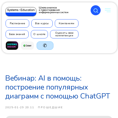
Школа анализа
и проектирования
информационных систем
Расписание
Все курсы
Компаниям
Оценить свои
База знаний
О школе
компетенции
✆
Вебинар: AI в помощь:
+7 499
350 7710
построение популярных
диаграмм с помощью ChatGPT
2025-01-29 20:11
ПРОШЕДШИЕ