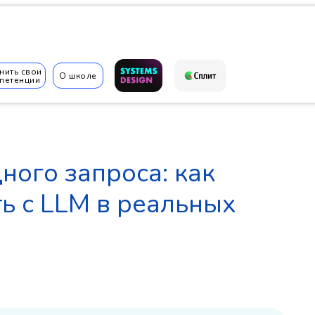
нить свои
О школе
петенции
✆
ного запроса: как
ь с LLM в реальных