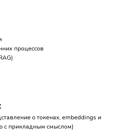
и
нних процессов
(RAG)
:
дставление о токенах, embeddings и
 но с прикладным смыслом)