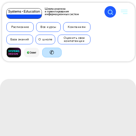
Школа анализа
и проектирования
информационных систем
Расписание
Все курсы
Компаниям
Оценить свои
База знаний
О школе
компетенции
✆
+7 499
350 7710