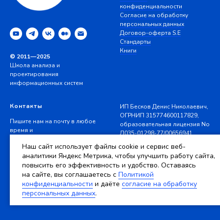
конфиденциальности
Согласие на обработку
персональных данных
Договор-оферта S.E
Стандарты
Книги
© 2011—2025
Школа анализа и
проектирования
информационных систем
Контакты
ИП Бесков Денис Николаевич,
ОГРНИП 315774600117829,
Пишите нам на почту в любое
образовательная лицензия No
время и
Л035-01298-77/00656941
звоните в рабочее время
Наш сайт использует файлы cookie и сервис веб-
10−18 мск (GMT+3)
☺ Личный кабинет
аналитики Яндекс Метрика, чтобы улучшить работу сайта,
повысить его эффективность и удобство. Оставаясь
ok@systems.education
на сайте, вы соглашаетесь c
Политикой
Сайт разработан
+7 499 350 7710
конфиденциальности
и даёте
согласие на обработку
Ясный Дизайн
персональных данных
.