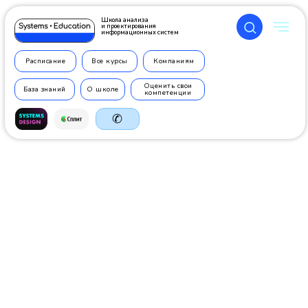
Школа анализа
и проектирования
информационных систем
Расписание
Все курсы
Компаниям
Оценить свои
База знаний
О школе
компетенции
✆
+7 499
350 7710