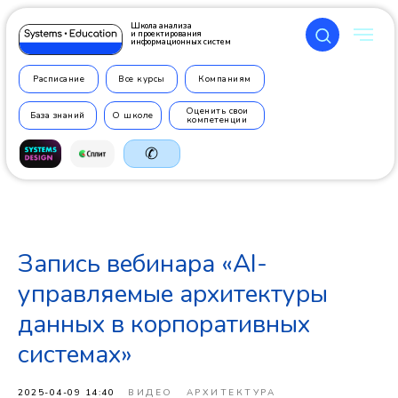
Школа анализа
и проектирования
информационных систем
Расписание
Все курсы
Компаниям
Оценить свои
База знаний
О школе
компетенции
✆
Запись вебинара «AI-
+7 499
350 7710
управляемые архитектуры
данных в корпоративных
системах»
2025-04-09 14:40
ВИДЕО
АРХИТЕКТУРА