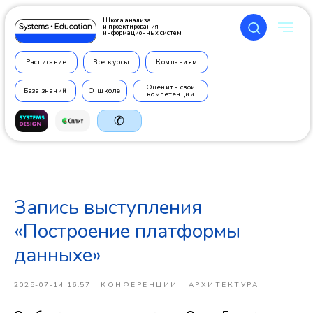
Школа анализа
и проектирования
информационных систем
Расписание
Все курсы
Компаниям
Оценить свои
База знаний
О школе
компетенции
✆
Запись выступления
+7 499
350 7710
«Построение платформы
данныхе»
2025-07-14 16:57
КОНФЕРЕНЦИИ
АРХИТЕКТУРА