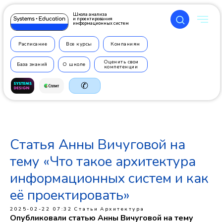
Школа анализа
и проектирования
информационных систем
Расписание
Все курсы
Компаниям
Оценить свои
База знаний
О школе
компетенции
✆
Статья Анны Вичуговой на
+7 499
350 7710
тему «Что такое архитектура
информационных систем и как
её проектировать»
2025-02-22 07:32
Статьи
Архитектура
Опубликовали статью Анны Вичуговой на тему