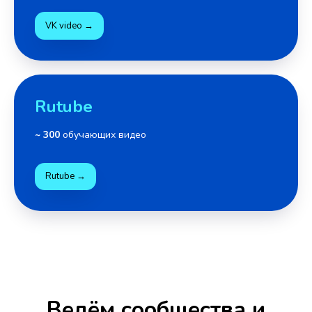
VK video →
Rutube
~ 300
обучающих видео
Rutube →
Ведём сообщества и