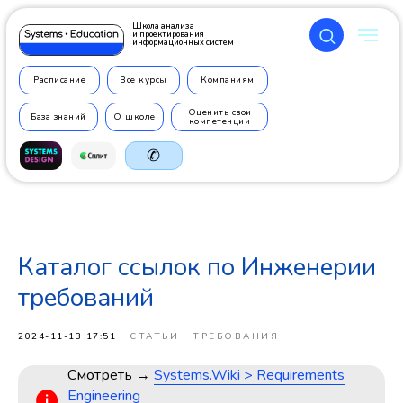
Школа анализа
и проектирования
информационных систем
Расписание
Все курсы
Компаниям
Оценить свои
База знаний
О школе
компетенции
✆
Каталог ссылок по Инженерии
+7 499
350 7710
требований
2024-11-13 17:51
СТАТЬИ
ТРЕБОВАНИЯ
Смотреть →
Systems.Wiki > Requirements
Engineering