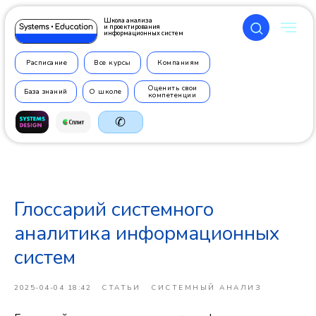
Школа анализа
и проектирования
информационных систем
Расписание
Все курсы
Компаниям
Оценить свои
База знаний
О школе
компетенции
✆
Глоссарий системного
+7 499
350 7710
аналитика информационных
систем
2025-04-04 18:42
СТАТЬИ
СИСТЕМНЫЙ АНАЛИЗ