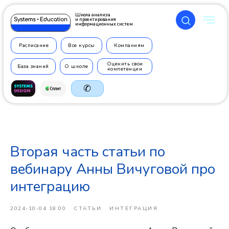
Школа анализа
и проектирования
информационных систем
Расписание
Все курсы
Компаниям
Оценить свои
База знаний
О школе
компетенции
✆
Вторая часть статьи по
+7 499
350 7710
вебинару Анны Вичуговой про
интеграцию
2024-10-04 18:00
СТАТЬИ
ИНТЕГРАЦИЯ