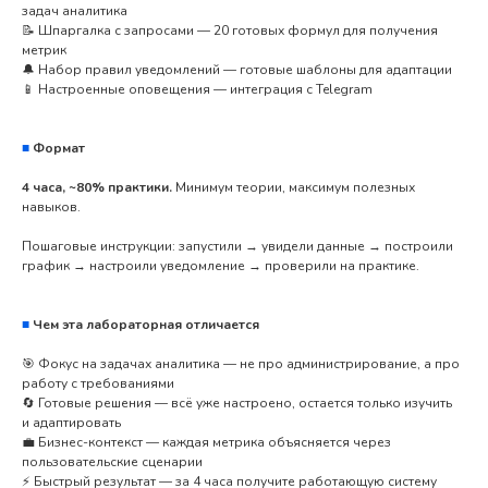
задач аналитика
📝 Шпаргалка с запросами — 20 готовых формул для получения
метрик
🔔 Набор правил уведомлений — готовые шаблоны для адаптации
📱 Настроенные оповещения — интеграция с Telegram
■
Формат
4 часа, ~80% практики.
Минимум теории, максимум полезных
навыков.
Пошаговые инструкции: запустили → увидели данные → построили
график → настроили уведомление → проверили на практике.
■
Чем эта лабораторная отличается
🎯 Фокус на задачах аналитика — не про администрирование, а про
работу с требованиями
🔄 Готовые решения — всё уже настроено, остается только изучить
и адаптировать
💼 Бизнес-контекст — каждая метрика объясняется через
пользовательские сценарии
⚡️ Быстрый результат — за 4 часа получите работающую систему