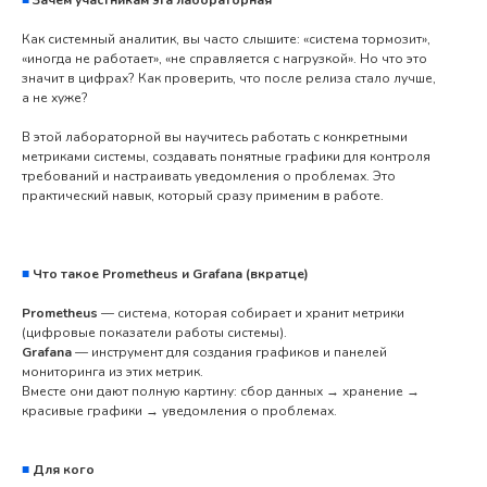
■
Зачем участникам эта лабораторная
Как системный аналитик, вы часто слышите: «система тормозит»,
«иногда не работает», «не справляется с нагрузкой». Но что это
значит в цифрах? Как проверить, что после релиза стало лучше,
а не хуже?
В этой лабораторной вы научитесь работать с конкретными
метриками системы, создавать понятные графики для контроля
требований и настраивать уведомления о проблемах. Это
практический навык, который сразу применим в работе.
■
Что такое Prometheus и Grafana (вкратце)
Prometheus
— система, которая собирает и хранит метрики
(цифровые показатели работы системы).
Grafana
— инструмент для создания графиков и панелей
мониторинга из этих метрик.
Вместе они дают полную картину: сбор данных → хранение →
красивые графики → уведомления о проблемах.
■
Для кого