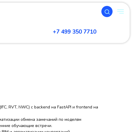
+7 499 350 7710
FC, RVT, NWC) с backend на FastAPI и frontend на
томатизации обмена замечаний по моделям
енние обучающие встречи.
в BIM и автоматизации конвертаций