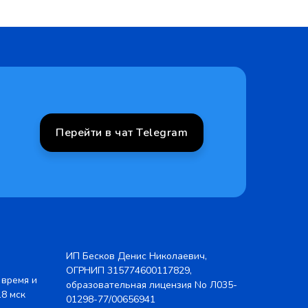
Перейти в чат Telegram
ИП Бесков Денис Николаевич,
ОГРНИП 315774600117829,
 время и
образовательная лицензия No Л035-
18 мск
01298-77/00656941