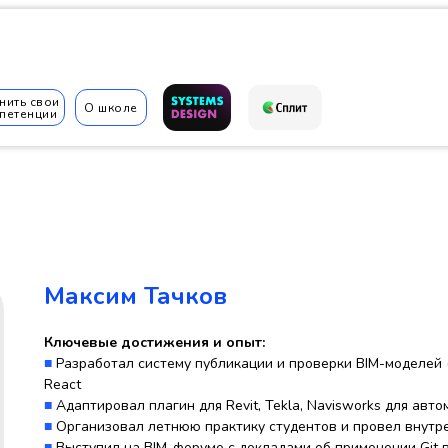
нить свои
О школе
петенции
✆
Максим Тачков
Ключевые достижения и опыт:
■
Разработал систему публикации и проверки BIM-моделей (I
React
■
Адаптировал плагин для Revit, Tekla, Navisworks для ав
■
Организовал летнюю практику студентов и провел внутр
■
Выступил на BIM-форуме с докладами об применении Git 