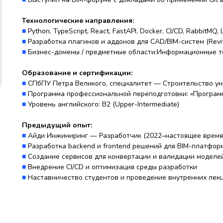
Технологические направления:
■
Python, TypeScript, React, FastAPI, Docker, CI/CD, RabbitMQ, 
■
Разработка плагинов и аддонов для CAD/BIM-систем (Revit,
■
Бизнес-домены / предметные области:Информационные те
Образование и сертификации:
■
СПбПУ Петра Великого, специалитет — Строительство ун
■
Программа профессиональной переподготовки: «Програм
■
Уровень английского: B2 (Upper-Intermediate)
Предыдущий опыт:
■
Айди Инжиниринг — Разработчик (2022–настоящее время
■
Разработка backend и frontend решений для BIM-платфор
■
Создание сервисов для конвертации и валидации моделе
■
Внедрение CI/CD и оптимизация среды разработки
■
Наставничество студентов и проведение внутренних лек