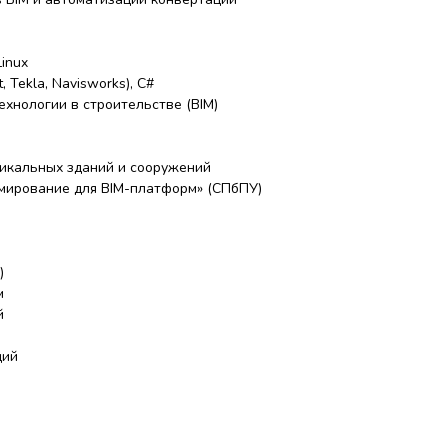
Linux
 Tekla, Navisworks), C#
хнологии в строительстве (BIM)
икальных зданий и сооружений
мирование для BIM-платформ» (СПбПУ)
)
м
й
ций