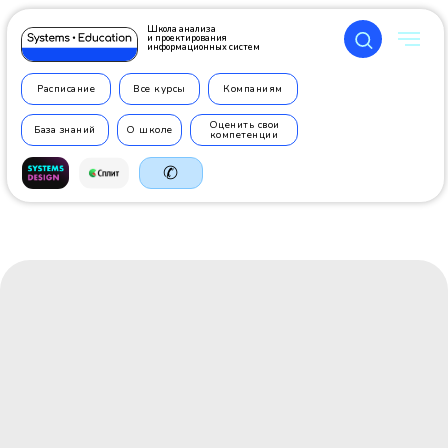
Школа анализа
и проектирования
информационных систем
Расписание
Все курсы
Компаниям
Оценить свои
База знаний
О школе
компетенции
✆
+7 499
350 7710