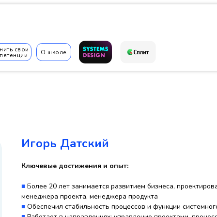
нить свои
О школе
петенции
✆
Игорь Датский
Ключевые достижения и опыт:
■
Более 20 лет занимается развитием бизнеса, проектиров
менеджера проекта, менеджера продукта
■
Обеспечил стабильность процессов и функции системного
■
Работает в направлениях: управление проектами, процес