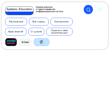
Школа анализа
и проектирования
информационных систем
Расписание
Все курсы
Компаниям
Оценить свои
База знаний
О школе
компетенции
✆
+7 499
350 7710