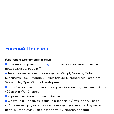
Евгений Полевов
Ключевые достижения и опыт:
■
Создатель сервиса
FlipFlag
— прогрессивное управление и
поддержка релизов в IT.
■
Технологические направления: TypeScript, Node.JS, Golang,
Kubernetes, PSQL, MongoDB, Architecture, Microservices Paradigm,
SaaS-build, Open-Source Development.
■
В IT с 14 лет: более 10 лет коммерческого опыта, включая работу в
«Сбере» и «Рамблере».
■
Управление командой разработки.
■
Фокус на инновациях: активно внедряю ИИ-технологии как в
собственные продукты, так и в решения для клиентов. Изучаю и
плотно использую AI для разработки и проектирования.