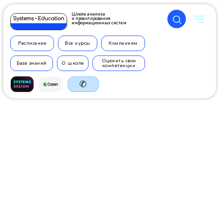
Школа анализа
и проектирования
информационных систем
Расписание
Все курсы
Компаниям
Оценить свои
База знаний
О школе
компетенции
✆
+7 499
350 7710