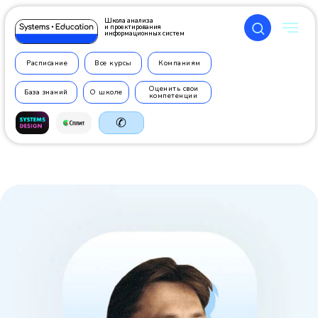
Школа анализа
и проектирования
информационных систем
Расписание
Все курсы
Компаниям
Оценить свои
База знаний
О школе
компетенции
✆
+7 499
350 7710