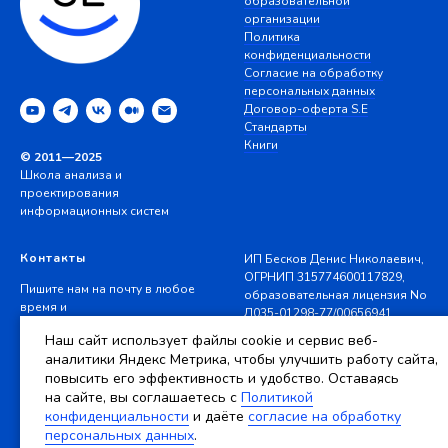
образовательной
организации
Политика
конфиденциальности
Согласие на обработку
персональных данных
Договор-оферта S.E
Стандарты
Книги
© 2011—2025
Школа анализа и
проектирования
информационных систем
Контакты
ИП Бесков Денис Николаевич,
ОГРНИП 315774600117829,
Пишите нам на почту в любое
образовательная лицензия No
время и
Л035-01298-77/00656941
звоните в рабочее время
Наш сайт использует файлы cookie и сервис веб-
10−18 мск (GMT+3)
☺ Личный кабинет
аналитики Яндекс Метрика, чтобы улучшить работу сайта,
повысить его эффективность и удобство. Оставаясь
ok@systems.education
на сайте, вы соглашаетесь c
Политикой
Сайт разработан
+7 499 350 7710
конфиденциальности
и даёте
согласие на обработку
Ясный Дизайн
персональных данных
.