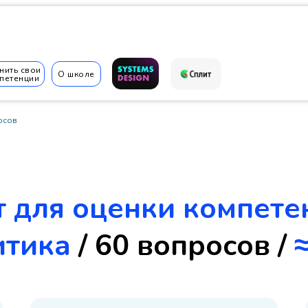
нить свои
О школе
петенции
осов
✆
т для оценки компете
итика
/ 60 вопросов /