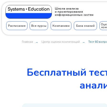
Школа анализа
и проектирования
информационных систем
Оце
Расписание
Все курсы
Компаниям
База знаний
ком
Главная
Центр оценки компетенций
Тест 60 вопр
→
→
Бесплатный тес
анал