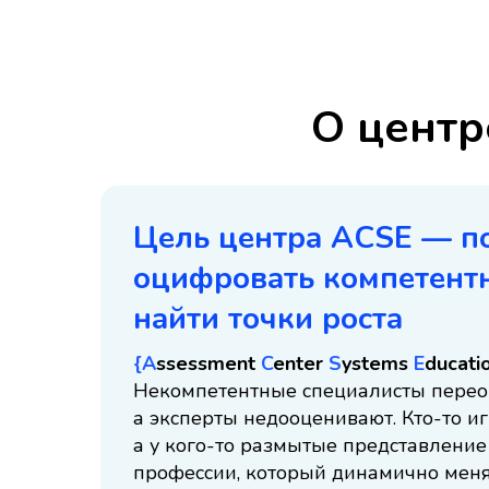
О центр
Цель центра ACSE — п
оцифровать компетентн
найти точки роста
{A
ssessment
C
enter
S
ystems
E
ducati
Некомпетентные специалисты перео
а эксперты недооценивают. Кто-то игн
а у кого-то размытые представление
профессии, который динамично меняе