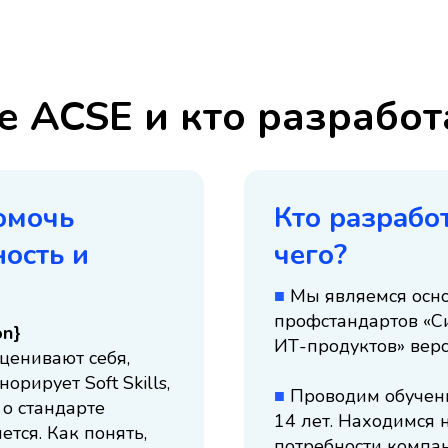
е ACSE и кто разработ
омочь
Кто разработ
ость и
чего?
■
Мы являемся осн
профстандартов «С
on}
ИТ-продуктов» верс
ценивают себя,
орирует Soft Skills,
■
Проводим обучени
 о стандарте
14 лет. Находимся 
тся. Как понять,
потребности компа