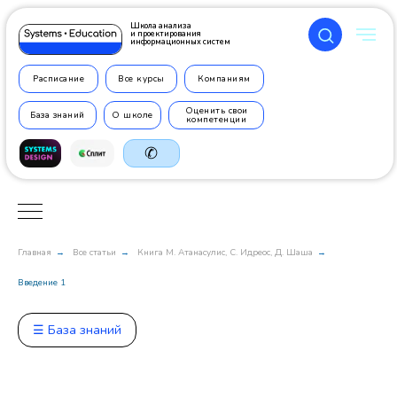
Школа анализа
и проектирования
информационных систем
Расписание
Все курсы
Компаниям
Оценить свои
База знаний
О школе
компетенции
✆
Главная
Все статьи
Книга М. Атанасулис, С. Идреос, Д. Шаша
→
→
→
+7 499
350 7710
Введение 1
☰ База знаний