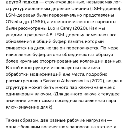
другой подход — структура данных, называемая лог-
структурированным деревом слияния (LSM-дерево).
LSM-деревья были первоначально представлены
O’Neil и др. (1996), а их многочисленные варианты
были рассмотрены Luo и Carey (2020). Как мы
увидим в разделе 4.8, LSM-деревья помещают все
обновления в общий буфер памяти, который
сливается на диск, когда он переполняется. По мере
накопления буферов они объединяются, образуя
более крупные отсортированные коллекции данных.
В этой конструкции используется политика
обработки модификаций
вне места
, подробно
рассмотренная в Sarkar и Athanassoulis (2022), когда в
структуре может быть много пар ключ-значение с
одинаковым ключом. (Для данного ключа k текущее
значение имеет самая последняя вставленная пара
ключ-значение для k).
Таким образом, две разные рабочие нагрузки —
одна с большим количеством запросов на чтение, а