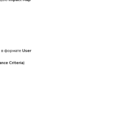
й в формате
User
nce Criteria
)