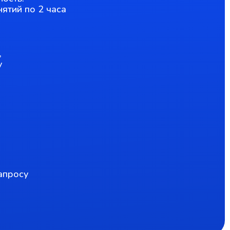
нятий по 2 часа
,
у
апросу