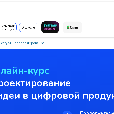
нить свои
О школе
петенции
цептуальное проектирование
✆
лайн-курс
роектирование
идеи в цифровой проду
Продолжительн