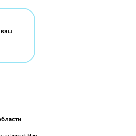
 ваш
области
ощью
Impact Map