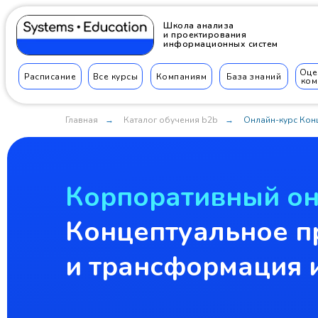
Школа анализа
и проектирования
информационных систем
Оце
Расписание
Все курсы
Компаниям
База знаний
ком
Главная
Каталог обучения b2b
Онлайн-курс Кон
→
→
Корпоративный он
Концептуальное п
и трансформация 