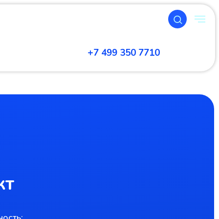
+7 499 350 7710
кт
ость: