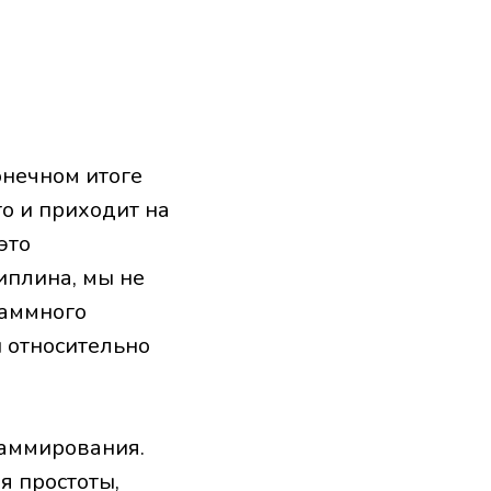
онечном итоге
о и приходит на
это
иплина, мы не
раммного
 относительно
раммирования.
я простоты,