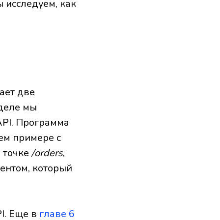
 исследуем, как
ает две
 деле мы
PI. Программа
шем примере с
й точке
/orders
,
ентом, который
I. Еще в
главе 6