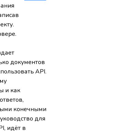
вания
аписав
екту.
рвере.
здает
ько документов
пользовать API.
ему
ы и как
ответов,
пными конечными
руководство для
I, идёт в