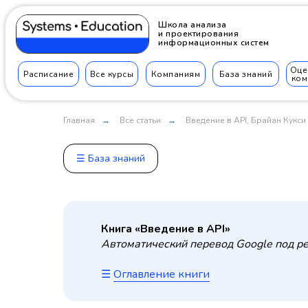
Школа анализа
и проектирования
информационных систем
Оце
Расписание
Все курсы
Компаниям
База знаний
ком
Главная
Все статьи
Введение в API, Брайан Кукси
→
→
☰ База знаний
Книга «Введение в API»
Автоматический перевод Google под р
☰
Оглавление книги