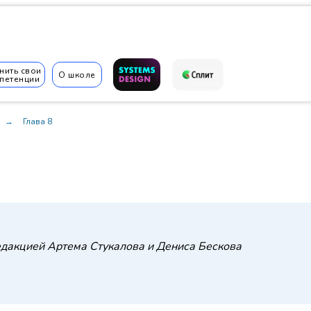
нить свои
О школе
петенции
Глава 8
→
✆
едакцией Артема Стукалова и Дениса Бескова