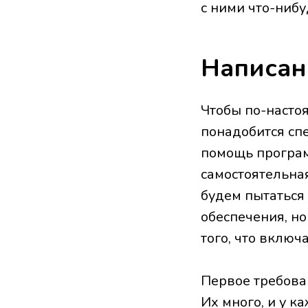
с ними что-нибу
Написан
Чтобы по-насто
понадобится спе
помощь програм
самостоятельная
будем пытаться 
обеспечения, н
того, что включ
Первое требова
Их много, и у к