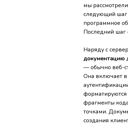
мы рассмотрели
следующий шаг 
программное об
Последний шаг 
Наряду с серве
документацию
д
— обычно веб-с
Она включает в
аутентификации
форматируются 
фрагменты кода
точками. Докуме
создания клиент