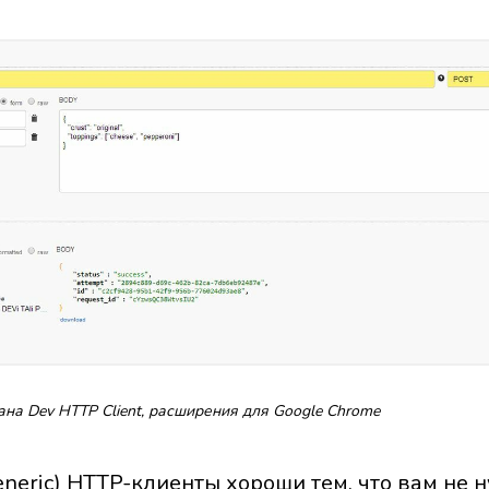
ана Dev HTTP Client, расширения для Google Chrome
eric) HTTP-клиенты хороши тем, что вам не н