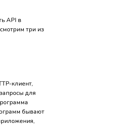
ь API в
ссмотрим три из
TTP-клиент,
-запросы для
 программа
рограмм бывают
приложения,