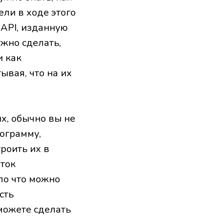
ли в ходе этого
 API, изданную
жно сделать,
и как
ывая, что на их
ых, обычно вы не
рограмму,
роить их в
аток
ло что можно
сть
можете сделать